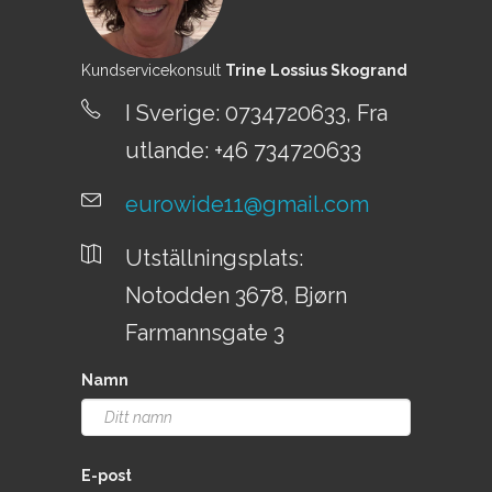
Jølvassbu Camping
Kilen feriesenter
Kundservicekonsult
Trine Lossius Skogrand
Kirkerud Camping
I Sverige: 0734720633, Fra
Kirkevika Camping og Badeplass
utlande: +46 734720633
Kjærstranda Familecamping
Korsnes Camping
eurowide11@gmail.com
Kragerøfjorden Camping
Kristiansand feriesenter Drift AS
Utställningsplats:
Krøderen Camping
Notodden 3678, Bjørn
Kvamskogen camping
Farmannsgate 3
Larvik
Namn
Latvia,
Leira Camping og Hyttesenter
Lillehammer Camping
E-post
Lillestrøm