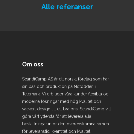
Stretere Camping
Alle referanser
Stryn Camping
Støa Camping
Suleskard Fjellsenter
Svelgen
Tangen camping
Thorrud camping
Trane camping
Om oss
Trysilelva camping
ScandiCamp AS är ett norskt företag som har
Utvika camping
sin bas och produktion på Notodden i
Vasetdansen camping
Telemark. Vi erbjuder våra kunder flexibla og
Vik camping
moderna lösningar med hög kvalitet och
Ørje
vackert design till ett bra pris. ScandiCamp vill
Ørsta camping
göra vårt yttersta för att leverera alla
beställningar inför den överenskomna ramen
för leveranstid, kvantitet och kvalitet.