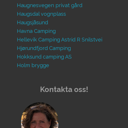
Haugnesvegen privat gård
Haugsdal vognplass
Haugsjåsund
Havna Camping
Hellevik Camping Astrid R Snilstvei
Hjørundfjord Camping
Hokksund camping AS
Holm brygge
Holmfoss Camping
Hornnes Camping
Kontakta oss!
Hunderfossen Camping
Høysand Camping
Jemtegård Feriesenter
Johnsgård Turistsenter AS
Joval Gård