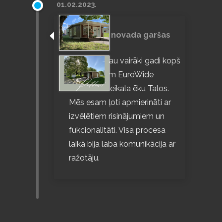
01.02.2023.
Skeikampen
Skjoldastraumen Camping & Marina
Taslu novada garšas
Skogly Camping
komanda
Skottevik feriesenter
Ir pagājuši jau vairāki gadi kopš
Skysstasjonen Kro & camping
mēs lietojam EuroWide
Sløvika camping
uzstādīto veikala ēku Talos.
Mēs esam ļoti apmierināti ar
Snøhetta Camping
izvēlētiem risinājumiem un
Solplassen & Rakke Camping AS
fukcionalitāti. Visa procesa
Solstrand Camping
laikā bija laba komunikācija ar
Solvik Camping
ražotāju.
Sperillen Camping
Stolpestad Camping
Stora Lee Camping
Strandsletta Båthavn og Camping