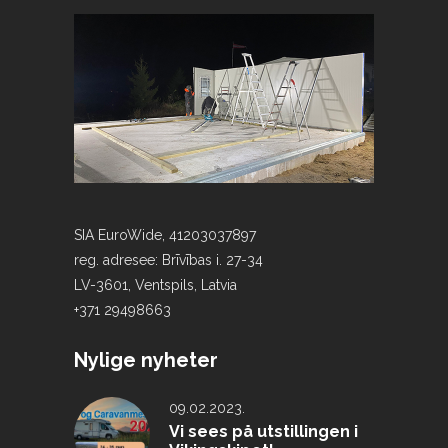
SIA EuroWide, 41203037897
reg. adresee: Brīvības i. 27-34
LV-3601, Ventspils, Latvia
+371 29498663
Nylige nyheter
09.02.2023.
Vi sees på utstillingen i