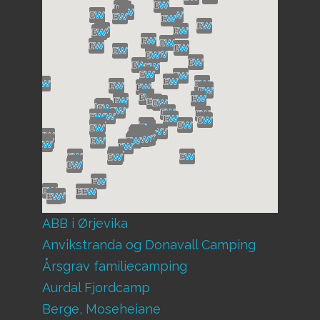
ABB i Ørjevika
Anvikstranda og Donavall Camping
Årsgrav familiecamping
Aurdal Fjordcamp
Berge, Moseheiane