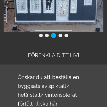
Nesheim Camping Bjordal på Hest
Nord Steinby Kro & Camping
Notodden Camping
Oddane Sand Camping
Odden Camping,
Odin camping
Omlidstranda Camping,
FÖRENKLA DITT LIV!
Omrestranda Camping
Onsakervika Camping
Osensjøen turistsenter
Önskar du att beställa en
Privat gård
Privat tomt
byggsats av spiktält/
Relling camping
helårstält/ vinterisolerat
Rena camping
förtält klicka här:
Rognstranda Camping